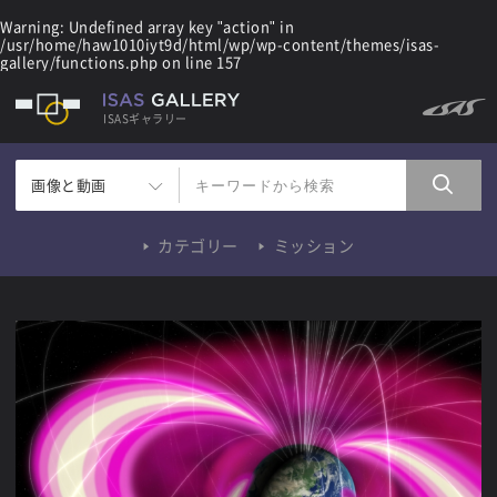
Warning
: Undefined array key "action" in
/usr/home/haw1010iyt9d/html/wp/wp-content/themes/isas-
gallery/functions.php
on line
157
ISASギャラリー
画像と動画
カテゴリー
ミッション