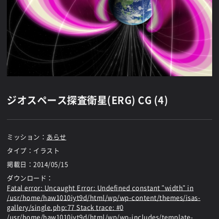
ジオスペース探査衛星(ERG) CG (4)
ミッション：
あらせ
タイプ：イラスト
掲載日：
2014/05/15
ダウンロード：
Fatal error
: Uncaught Error: Undefined constant "width" in
/usr/home/haw1010iyt9d/html/wp/wp-content/themes/isas-
gallery/single.php:77 Stack trace: #0
/usr/home/haw1010iyt9d/html/wp/wp-includes/template-