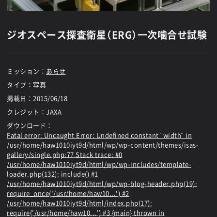
ジオスペース探査衛星（ERG）一次噛合せ試験
ミッション：
あらせ
タイプ：写真
掲載日：
2015/06/18
クレジット：JAXA
ダウンロード：
Fatal error
: Uncaught Error: Undefined constant "width" in
/usr/home/haw1010iyt9d/html/wp/wp-content/themes/isas-
gallery/single.php:77 Stack trace: #0
/usr/home/haw1010iyt9d/html/wp/wp-includes/template-
loader.php(132): include() #1
/usr/home/haw1010iyt9d/html/wp/wp-blog-header.php(19):
require_once('/usr/home/haw10...') #2
/usr/home/haw1010iyt9d/html/index.php(17):
require('/usr/home/haw10...') #3 {main} thrown in