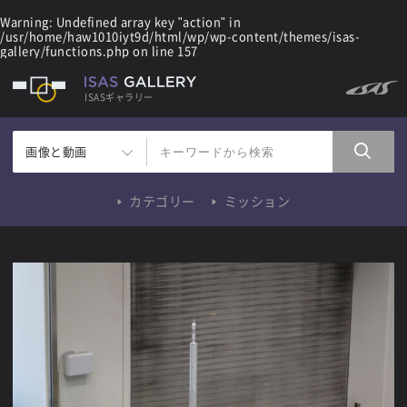
Warning
: Undefined array key "action" in
/usr/home/haw1010iyt9d/html/wp/wp-content/themes/isas-
gallery/functions.php
on line
157
ISASギャラリー
画像と動画
カテゴリー
ミッション