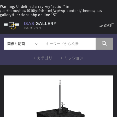
Warning
: Undefined array key "action" in
/usr/home/haw1010iyt9d/html/wp/wp-content/themes/isas-
gallery/functions.php
on line
157
ISASギャラリー
画像と動画
カテゴリー
ミッション