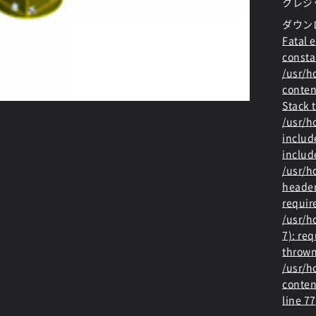
クレジ
ダウン
Fatal e
consta
/usr/
conten
Stack t
/usr/
includ
includ
/usr/h
header
requir
/usr/h
7): re
thrown
/usr/
conten
line
77