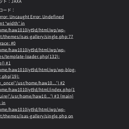
ット：JAXA
ロード：
rror
: Uncaught Error: Undefined
nt "width" in
home/haw1010iyt9d/html/wp/wp-
t/themes/isas-gallery/single.php:77
race: #0
home/haw1010iyt9d/html/wp/wp-
es/template-loader.php(132):
e() #1
ome/haw1010iyt9d/html/wp/wp-blog-
.php(19):
e_once('/usr/home/haw10...') #2
ome/haw1010iyt9d/html/index.php(1
quire('/usr/home/haw10...') #3 {main}
 in
home/haw1010iyt9d/html/wp/wp-
t/themes/isas-gallery/single.php
on