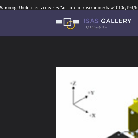
Warning
: Undefined array key "action" in
/usr/home/haw1010iyt9d/ht
ISASギャラリー