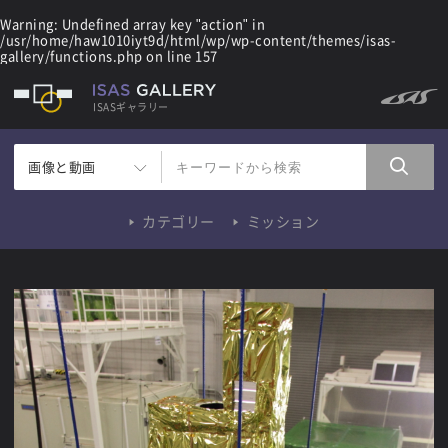
Warning
: Undefined array key "action" in
/usr/home/haw1010iyt9d/html/wp/wp-content/themes/isas-
gallery/functions.php
on line
157
ISASギャラリー
画像と動画
カテゴリー
ミッション