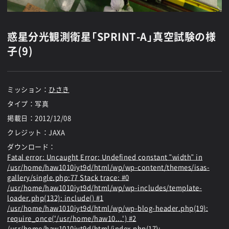
惑星分光観測衛星「SPRINT-A」真空試験の様
子(9)
ミッション：
ひさき
タイプ：写真
掲載日：
2012/12/08
クレジット：JAXA
ダウンロード：
Fatal error
: Uncaught Error: Undefined constant "width" in
/usr/home/haw1010iyt9d/html/wp/wp-content/themes/isas-
gallery/single.php:77 Stack trace: #0
/usr/home/haw1010iyt9d/html/wp/wp-includes/template-
loader.php(132): include() #1
/usr/home/haw1010iyt9d/html/wp/wp-blog-header.php(19):
require_once('/usr/home/haw10...') #2
/usr/home/haw1010iyt9d/html/index.php(17):