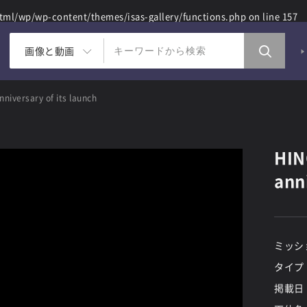
ml/wp/wp-content/themes/isas-gallery/functions.php
on line
157
画像と動画
niversary of its launch
HIN
anni
ミッシ
タイプ
掲載日