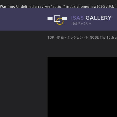
Warning
: Undefined array key "action" in
/usr/home/haw1010iyt9d/ht
ISASギャラリー
TOP
動画
ミッション
HINODE The 10th an