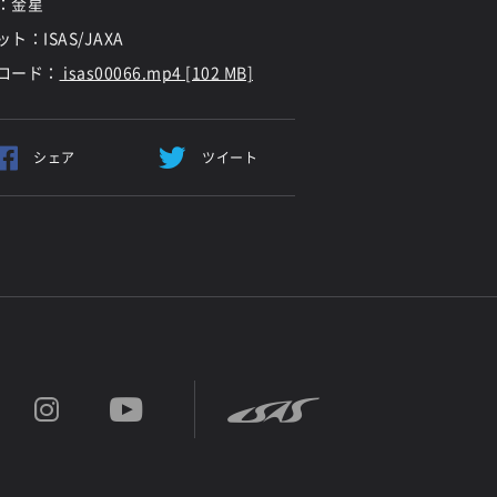
：金星
ト：ISAS/JAXA
ロード：
isas00066.mp4 [102 MB]
シェア
ツイート