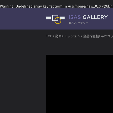
Warning
: Undefined array key "action" in
/usr/home/haw1010iyt9d/ht
ISASギャラリー
TOP
動画
ミッション
金星探査機「あかつき