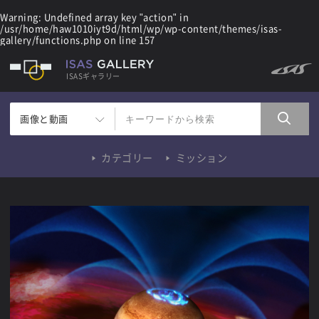
Warning
: Undefined array key "action" in
/usr/home/haw1010iyt9d/html/wp/wp-content/themes/isas-
gallery/functions.php
on line
157
ISASギャラリー
画像と動画
カテゴリー
ミッション