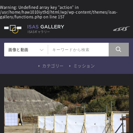
Warning
: Undefined array key "action" in
/usr/home/haw1010iyt9d/html/wp/wp-content/themes/isas-
gallery/functions.php
on line
157
ISASギャラリー
画像と動画
カテゴリー
ミッション