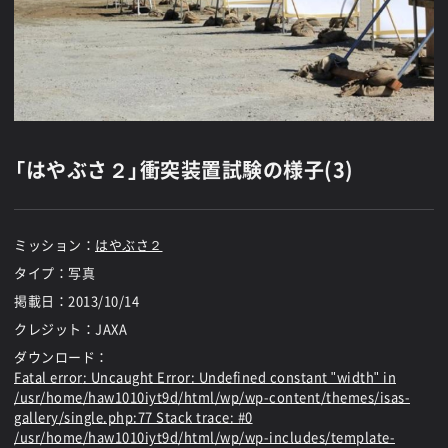
「はやぶさ２」衝突装置試験の様子(3)
ミッション：
はやぶさ２
タイプ：写真
掲載日：
2013/10/14
クレジット：JAXA
ダウンロード：
Fatal error
: Uncaught Error: Undefined constant "width" in
/usr/home/haw1010iyt9d/html/wp/wp-content/themes/isas-
gallery/single.php:77 Stack trace: #0
/usr/home/haw1010iyt9d/html/wp/wp-includes/template-