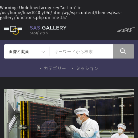
Warning
: Undefined array key "action" in
/usr/home/haw1010iyt9d/html/wp/wp-content/themes/isas-
gallery/functions.php
on line
157
ISASギャラリー
画像と動画
カテゴリー
ミッション