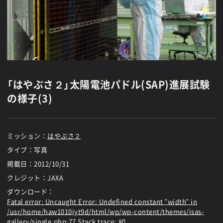
「はやぶさ２」太陽電池パドル(SAP)進展試験
の様子(3)
ミッション：
はやぶさ２
タイプ：写真
掲載日：
2012/10/31
クレジット：JAXA
ダウンロード：
Fatal error
: Uncaught Error: Undefined constant "width" in
/usr/home/haw1010iyt9d/html/wp/wp-content/themes/isas-
gallery/single.php:77 Stack trace: #0