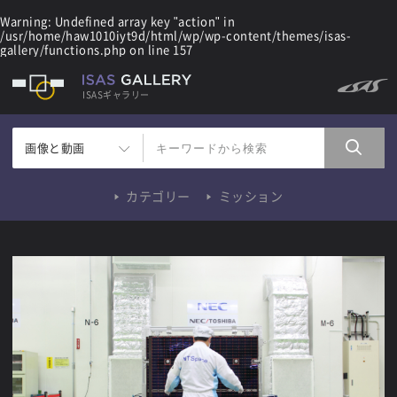
Warning
: Undefined array key "action" in
/usr/home/haw1010iyt9d/html/wp/wp-content/themes/isas-
gallery/functions.php
on line
157
ISASギャラリー
画像と動画
カテゴリー
ミッション