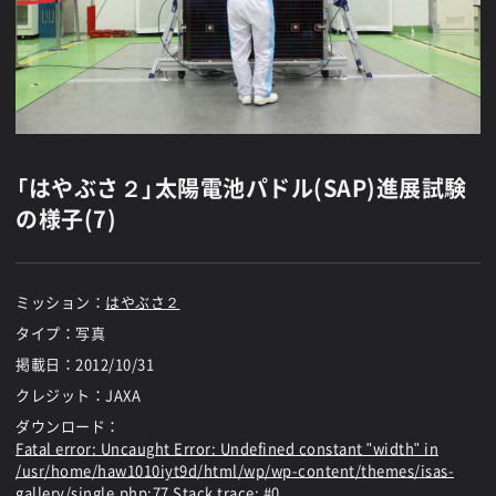
「はやぶさ２」太陽電池パドル(SAP)進展試験
の様子(7)
ミッション：
はやぶさ２
タイプ：写真
掲載日：
2012/10/31
クレジット：JAXA
ダウンロード：
Fatal error
: Uncaught Error: Undefined constant "width" in
/usr/home/haw1010iyt9d/html/wp/wp-content/themes/isas-
gallery/single.php:77 Stack trace: #0