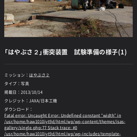
「はやぶさ２」衝突装置 試験準備の様子(1)
ミッション：
はやぶさ２
タイプ：写真
掲載日：
2013/10/14
クレジット：JAXA/日本工機
ダウンロード：
Fatal error
: Uncaught Error: Undefined constant "width" in
/usr/home/haw1010iyt9d/html/wp/wp-content/themes/isas-
gallery/single.php:77 Stack trace: #0
/usr/home/haw1010iyt9d/html/wp/wp-includes/template-