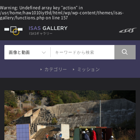
Warning
: Undefined array key "action" in
/usr/home/haw1010iyt9d/html/wp/wp-content/themes/isas-
gallery/functions.php
on line
157
ISASギャラリー
画像と動画
カテゴリー
ミッション