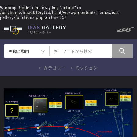
Warning
: Undefined array key "action" in
/usr/home/haw1010iyt9d/html/wp/wp-content/themes/isas-
gallery/functions.php
on line
157
ISASギャラリー
画像と動画
カテゴリー
ミッション