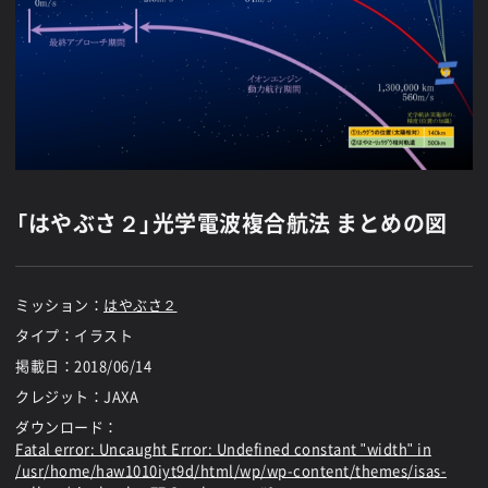
「はやぶさ２」光学電波複合航法 まとめの図
ミッション：
はやぶさ２
タイプ：イラスト
掲載日：
2018/06/14
クレジット：JAXA
ダウンロード：
Fatal error
: Uncaught Error: Undefined constant "width" in
/usr/home/haw1010iyt9d/html/wp/wp-content/themes/isas-