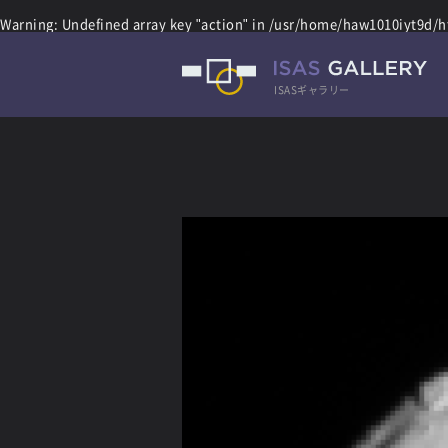
Warning
: Undefined array key "action" in
/usr/home/haw1010iyt9d/ht
ISASギャラリー