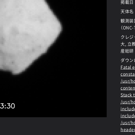
掲載日
天体名
観測装
（ONC-
クレジッ
大, 立
産総研
ダウン
Fatal e
consta
/usr/
conten
Stack t
/usr/
includ
includ
/usr/h
header