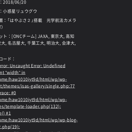
：
2018/06/20
：小惑星リュウグウ
置：「はやぶさ２」搭載 光学航法カメラ
T）
ト：[ONCチーム] JAXA, 東京大, 高知
教大, 名古屋大, 千葉工大, 明治大, 会津大,
ロード：
rror
: Uncaught Error: Undefined
nt "width" in
home/haw1010iyt9d/html/wp/wp-
t/themes/isas-gallery/single.php:77
race: #0
home/haw1010iyt9d/html/wp/wp-
es/template-loader.php(132):
e() #1
ome/haw1010iyt9d/html/wp/wp-blog-
.php(19):