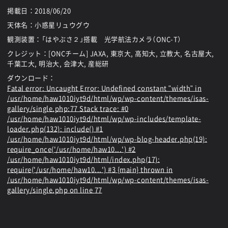
掲載日：
2018/06/20
天体名：小惑星リュウグウ
観測装置：「はやぶさ２」搭載 光学航法カメラ（ONC-T）
クレジット：[ONCチーム] JAXA, 東京大, 高知大, 立教大, 名古屋大,
千葉工大, 明治大, 会津大, 産総研
ダウンロード：
Fatal error
: Uncaught Error: Undefined constant "width" in
/usr/home/haw1010iyt9d/html/wp/wp-content/themes/isas-
gallery/single.php:77 Stack trace: #0
/usr/home/haw1010iyt9d/html/wp/wp-includes/template-
loader.php(132): include() #1
/usr/home/haw1010iyt9d/html/wp/wp-blog-header.php(19):
require_once('/usr/home/haw10...') #2
/usr/home/haw1010iyt9d/html/index.php(17):
require('/usr/home/haw10...') #3 {main} thrown in
/usr/home/haw1010iyt9d/html/wp/wp-content/themes/isas-
gallery/single.php
on line
77