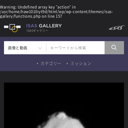
Warning
: Undefined array key "action" in
/usr/home/haw1010iyt9d/html/wp/wp-content/themes/isas-
gallery/functions.php
on line
157
ISASギャラリー
画像と動画
カテゴリー
ミッション