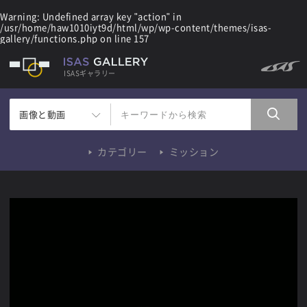
Warning
: Undefined array key "action" in
/usr/home/haw1010iyt9d/html/wp/wp-content/themes/isas-
gallery/functions.php
on line
157
ISASギャラリー
画像と動画
カテゴリー
ミッション