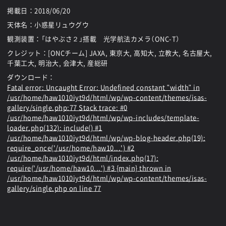
掲載日：
2018/06/20
天体名：小惑星リュウグウ
観測装置：「はやぶさ２」搭載 光学航法カメラ（ONC-T）
クレジット：[ONCチーム] JAXA, 東京大, 高知大, 立教大, 名古屋大,
千葉工大, 明治大, 会津大, 産総研
ダウンロード：
Fatal error
: Uncaught Error: Undefined constant "width" in
/usr/home/haw1010iyt9d/html/wp/wp-content/themes/isas-
gallery/single.php:77 Stack trace: #0
/usr/home/haw1010iyt9d/html/wp/wp-includes/template-
loader.php(132): include() #1
/usr/home/haw1010iyt9d/html/wp/wp-blog-header.php(19):
require_once('/usr/home/haw10...') #2
/usr/home/haw1010iyt9d/html/index.php(17):
require('/usr/home/haw10...') #3 {main} thrown in
/usr/home/haw1010iyt9d/html/wp/wp-content/themes/isas-
gallery/single.php
on line
77