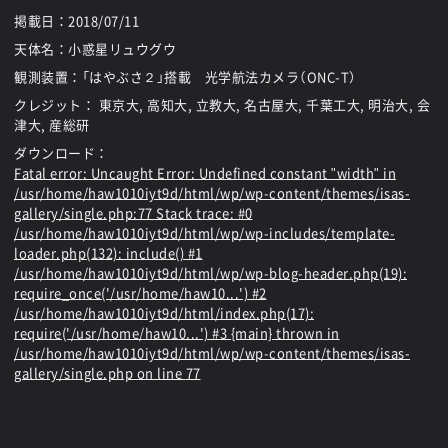
掲載日：
2018/07/11
天体名：小惑星リュウグウ
観測装置：「はやぶさ２」搭載 光学航法カメラ（ONC-T）
クレジット： 東京大, 高知大, 立教大, 名古屋大, 千葉工大, 明治大, 会
津大, 産総研
ダウンロード：
Fatal error
: Uncaught Error: Undefined constant "width" in
/usr/home/haw1010iyt9d/html/wp/wp-content/themes/isas-
gallery/single.php:77 Stack trace: #0
/usr/home/haw1010iyt9d/html/wp/wp-includes/template-
loader.php(132): include() #1
/usr/home/haw1010iyt9d/html/wp/wp-blog-header.php(19):
require_once('/usr/home/haw10...') #2
/usr/home/haw1010iyt9d/html/index.php(17):
require('/usr/home/haw10...') #3 {main} thrown in
/usr/home/haw1010iyt9d/html/wp/wp-content/themes/isas-
gallery/single.php
on line
77