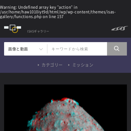
Warning
: Undefined array key "action" in
/usr/home/haw1010iyt9d/html/wp/wp-content/themes/isas-
gallery/functions.php
on line
157
ISASギャラリー
画像と動画
カテゴリー
ミッション