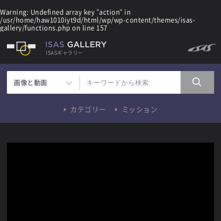
Warning
: Undefined array key "action" in
/usr/home/haw1010iyt9d/html/wp/wp-content/themes/isas-
gallery/functions.php
on line
157
ISASギャラリー
画像と動画
カテゴリー
ミッション