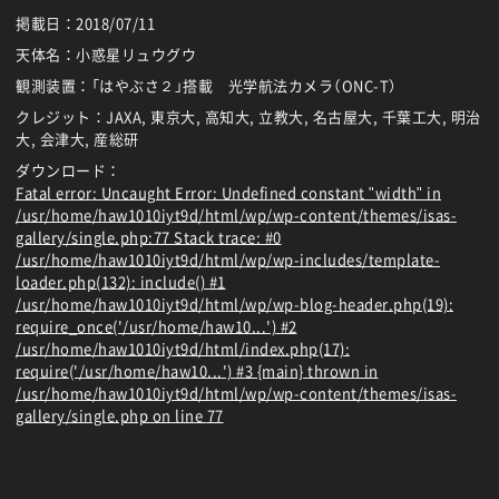
掲載日：
2018/07/11
天体名：小惑星リュウグウ
観測装置：「はやぶさ２」搭載 光学航法カメラ（ONC-T）
クレジット：JAXA, 東京大, 高知大, 立教大, 名古屋大, 千葉工大, 明治
大, 会津大, 産総研
ダウンロード：
Fatal error
: Uncaught Error: Undefined constant "width" in
/usr/home/haw1010iyt9d/html/wp/wp-content/themes/isas-
gallery/single.php:77 Stack trace: #0
/usr/home/haw1010iyt9d/html/wp/wp-includes/template-
loader.php(132): include() #1
/usr/home/haw1010iyt9d/html/wp/wp-blog-header.php(19):
require_once('/usr/home/haw10...') #2
/usr/home/haw1010iyt9d/html/index.php(17):
require('/usr/home/haw10...') #3 {main} thrown in
/usr/home/haw1010iyt9d/html/wp/wp-content/themes/isas-
gallery/single.php
on line
77