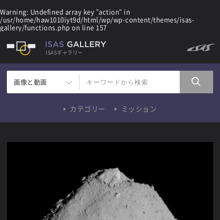
Warning
: Undefined array key "action" in
/usr/home/haw1010iyt9d/html/wp/wp-content/themes/isas-
gallery/functions.php
on line
157
ISASギャラリー
画像と動画
カテゴリー
ミッション