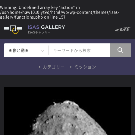
Warning
: Undefined array key "action" in
/usr/home/haw1010iyt9d/html/wp/wp-content/themes/isas-
gallery/functions.php
on line
157
ISASギャラリー
画像と動画
カテゴリー
ミッション