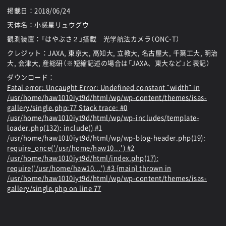
掲載日：
2018/06/24
天体名：小惑星リュウグウ
観測装置：「はやぶさ２」搭載 光学航法カメラ（ONC-T）
クレジット：JAXA, 東京大, 高知大, 立教大, 名古屋大, 千葉工大, 明治
大, 会津大, 産総研（※短縮記述の場合は「JAXA、東大など」と表記）
ダウンロード：
Fatal error
: Uncaught Error: Undefined constant "width" in
/usr/home/haw1010iyt9d/html/wp/wp-content/themes/isas-
gallery/single.php:77 Stack trace: #0
/usr/home/haw1010iyt9d/html/wp/wp-includes/template-
loader.php(132): include() #1
/usr/home/haw1010iyt9d/html/wp/wp-blog-header.php(19):
require_once('/usr/home/haw10...') #2
/usr/home/haw1010iyt9d/html/index.php(17):
require('/usr/home/haw10...') #3 {main} thrown in
/usr/home/haw1010iyt9d/html/wp/wp-content/themes/isas-
gallery/single.php
on line
77