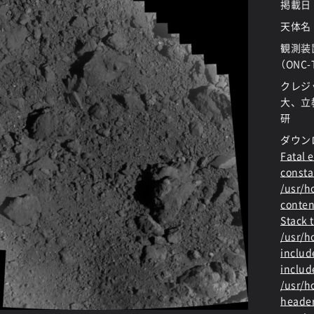
掲載日
天体名
観測装
（ONC-
クレジ
大、立
研
ダウン
Fatal e
consta
/usr/
conten
Stack t
/usr/
includ
includ
/usr/h
header