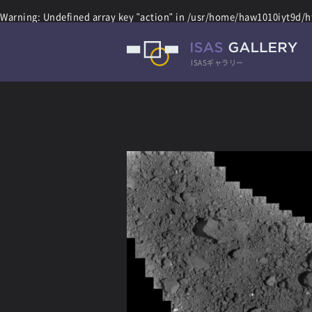
Warning
: Undefined array key "action" in
/usr/home/haw1010iyt9d/ht
ISASギャラリー