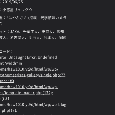
：
2019/06/25
：小惑星リュウグウ
置：「はやぶさ２」搭載 光学航法カメラ
T）
ット：JAXA、千葉工大、東京大、高知
教大、名古屋大、明治大、会津大、産総
ロード：
rror
: Uncaught Error: Undefined
nt "width" in
home/haw1010iyt9d/html/wp/wp-
t/themes/isas-gallery/single.php:77
race: #0
home/haw1010iyt9d/html/wp/wp-
es/template-loader.php(132):
e() #1
ome/haw1010iyt9d/html/wp/wp-blog-
.php(19):