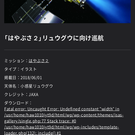
「はやぶさ２」リュウグウに向け巡航
ミッション：
はやぶさ２
タイプ：イラスト
掲載日：
2018/06/01
天体名：小惑星リュウグウ
クレジット：JAXA
ダウンロード：
Fatal error
: Uncaught Error: Undefined constant "width" in
/usr/home/haw1010iyt9d/html/wp/wp-content/themes/isas-
gallery/single.php:77 Stack trace: #0
/usr/home/haw1010iyt9d/html/wp/wp-includes/template-
loader.php(132): include() #1