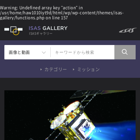
Warning
: Undefined array key "action" in
/usr/home/haw1010iyt9d/html/wp/wp-content/themes/isas-
gallery/functions.php
on line
157
ISASギャラリー
画像と動画
カテゴリー
ミッション