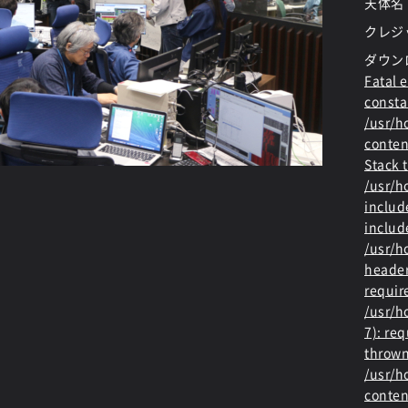
天体名
クレジ
ダウン
Fatal e
consta
/usr/
conten
Stack t
/usr/
includ
includ
/usr/h
header
requir
/usr/h
7): re
thrown
/usr/
conten