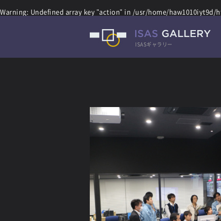
Warning
: Undefined array key "action" in
/usr/home/haw1010iyt9d/ht
ISASギャラリー