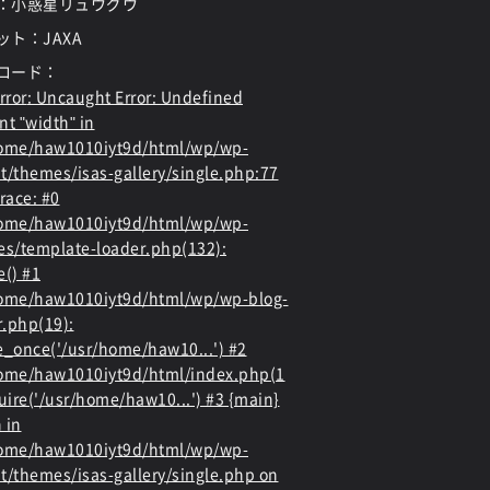
：小惑星リュウグウ
ット：JAXA
ロード：
rror
: Uncaught Error: Undefined
nt "width" in
home/haw1010iyt9d/html/wp/wp-
t/themes/isas-gallery/single.php:77
race: #0
home/haw1010iyt9d/html/wp/wp-
es/template-loader.php(132):
e() #1
ome/haw1010iyt9d/html/wp/wp-blog-
.php(19):
e_once('/usr/home/haw10...') #2
ome/haw1010iyt9d/html/index.php(1
quire('/usr/home/haw10...') #3 {main}
 in
home/haw1010iyt9d/html/wp/wp-
t/themes/isas-gallery/single.php
on