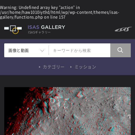
Warning
: Undefined array key "action" in
/usr/home/haw1010iyt9d/html/wp/wp-content/themes/isas-
gallery/functions.php
on line
157
ISASギャラリー
画像と動画
カテゴリー
ミッション