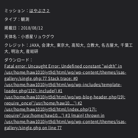
ミッション：
はやぶさ２
タイプ：観測
掲載日：
2018/08/12
天体名：小惑星リュウグウ
クレジット：JAXA, 会津大, 東京大, 高知大, 立教大, 名古屋大, 千葉工
大, 明治大, 産総研
ダウンロード：
Fatal error
: Uncaught Error: Undefined constant "width" in
/usr/home/haw1010iyt9d/html/wp/wp-content/themes/isas-
gallery/single.php:77 Stack trace: #0
/usr/home/haw1010iyt9d/html/wp/wp-includes/template-
loader.php(132): include() #1
/usr/home/haw1010iyt9d/html/wp/wp-blog-header.php(19):
require_once('/usr/home/haw10...') #2
/usr/home/haw1010iyt9d/html/index.php(17):
require('/usr/home/haw10...') #3 {main} thrown in
/usr/home/haw1010iyt9d/html/wp/wp-content/themes/isas-
gallery/single.php
on line
77