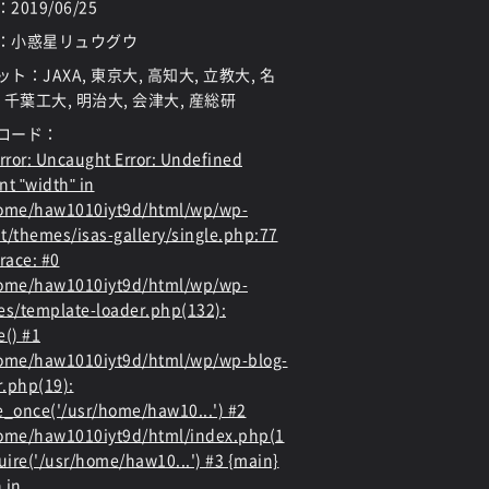
：
2019/06/25
：小惑星リュウグウ
ト：JAXA, 東京大, 高知大, 立教大, 名
 千葉工大, 明治大, 会津大, 産総研
ロード：
rror
: Uncaught Error: Undefined
nt "width" in
home/haw1010iyt9d/html/wp/wp-
t/themes/isas-gallery/single.php:77
race: #0
home/haw1010iyt9d/html/wp/wp-
es/template-loader.php(132):
e() #1
ome/haw1010iyt9d/html/wp/wp-blog-
.php(19):
e_once('/usr/home/haw10...') #2
ome/haw1010iyt9d/html/index.php(1
quire('/usr/home/haw10...') #3 {main}
 in