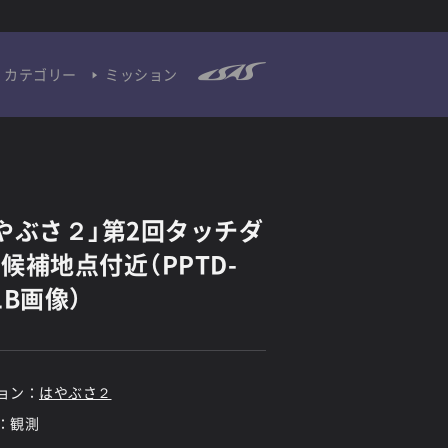
カテゴリー
ミッション
やぶさ２」第2回タッチダ
候補地点付近（PPTD-
1B画像）
ョン：
はやぶさ２
：観測