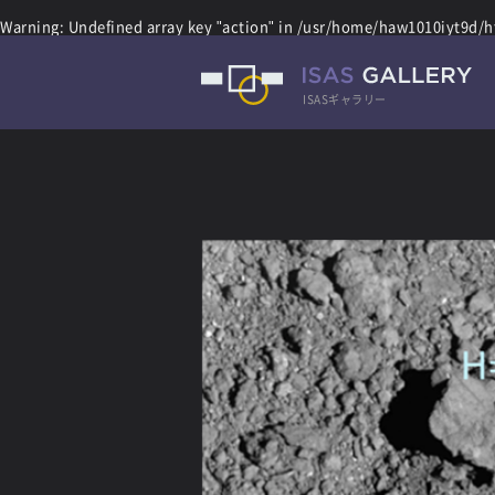
Warning
: Undefined array key "action" in
/usr/home/haw1010iyt9d/ht
ISASギャラリー