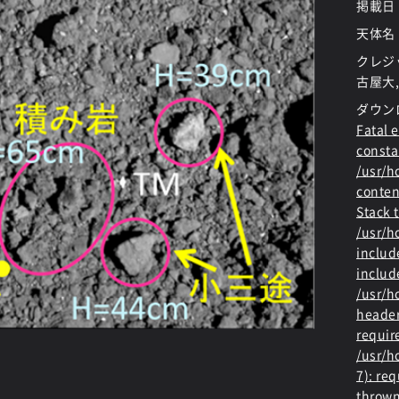
掲載日
天体名
クレジッ
古屋大,
ダウン
Fatal e
consta
/usr/
conten
Stack t
/usr/
includ
includ
/usr/h
header
requir
/usr/h
7): re
thrown