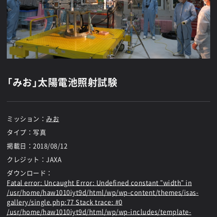
「みお」太陽電池照射試験
ミッション：
みお
タイプ：写真
掲載日：
2018/08/12
クレジット：JAXA
ダウンロード：
Fatal error
: Uncaught Error: Undefined constant "width" in
/usr/home/haw1010iyt9d/html/wp/wp-content/themes/isas-
gallery/single.php:77 Stack trace: #0
/usr/home/haw1010iyt9d/html/wp/wp-includes/template-