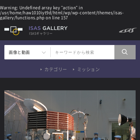
Warning
: Undefined array key "action" in
/usr/home/haw1010iyt9d/html/wp/wp-content/themes/isas-
gallery/functions.php
on line
157
ISASギャラリー
画像と動画
カテゴリー
ミッション