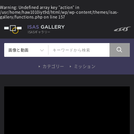
Warning
: Undefined array key "action" in
/usr/home/haw1010iyt9d/html/wp/wp-content/themes/isas-
gallery/functions.php
on line
157
ISASギャラリー
画像と動画
カテゴリー
ミッション