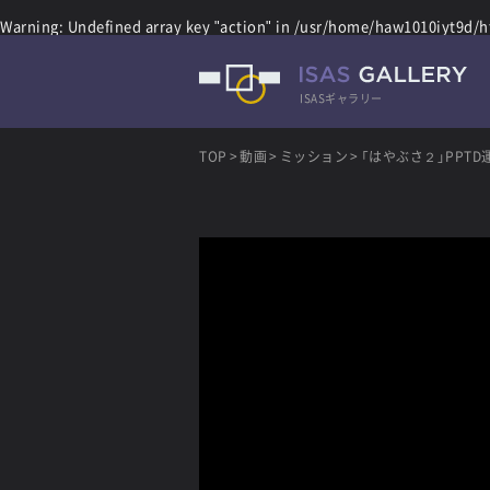
Warning
: Undefined array key "action" in
/usr/home/haw1010iyt9d/ht
ISASギャラリー
TOP
動画
ミッション
「はやぶさ２」PPTD運