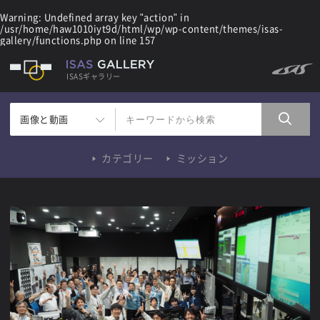
Warning
: Undefined array key "action" in
/usr/home/haw1010iyt9d/html/wp/wp-content/themes/isas-
gallery/functions.php
on line
157
ISASギャラリー
画像と動画
カテゴリー
ミッション