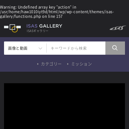
Warning
: Undefined array key "action" in
/usr/home/haw1010iyt9d/html/wp/wp-content/themes/isas-
gallery/functions.php
on line
157
ISASギャラリー
画像と動画
カテゴリー
ミッション