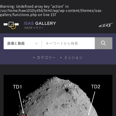
Warning
: Undefined array key "action" in
/usr/home/haw1010iyt9d/html/wp/wp-content/themes/isas-
gallery/functions.php
on line
157
ISASギャラリー
画像と動画
カテゴリー
ミッション