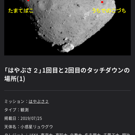
「はやぶさ２」1回目と2回目のタッチダウンの
場所(1)
ミッション：
はやぶさ２
タイプ：観測
掲載日：
2019/07/25
天体名：小惑星リュウグウ
クレジット：JAXA, 東京大, 高知大, 立教大, 名古屋大, 千葉工大, 明治