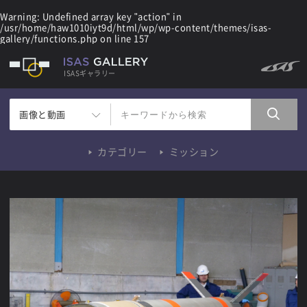
Warning
: Undefined array key "action" in
/usr/home/haw1010iyt9d/html/wp/wp-content/themes/isas-
gallery/functions.php
on line
157
ISASギャラリー
画像と動画
カテゴリー
ミッション