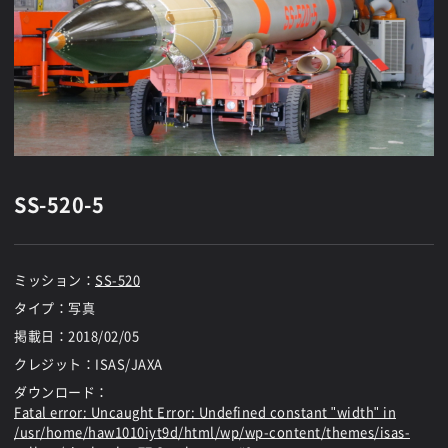
SS-520-5
ミッション：
SS-520
タイプ：写真
掲載日：
2018/02/05
クレジット：ISAS/JAXA
ダウンロード：
Fatal error
: Uncaught Error: Undefined constant "width" in
/usr/home/haw1010iyt9d/html/wp/wp-content/themes/isas-