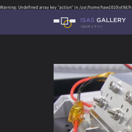
Warning
: Undefined array key "action" in
/usr/home/haw1010iyt9d/ht
ISASギャラリー