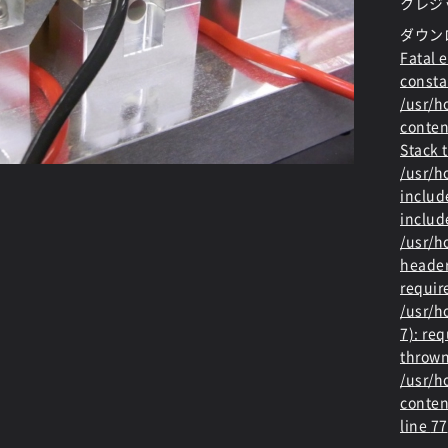
クレジ
ダウン
Fatal e
consta
/usr/
conten
Stack t
/usr/
includ
includ
/usr/h
header
requir
/usr/h
7): re
thrown
/usr/
conten
line
77