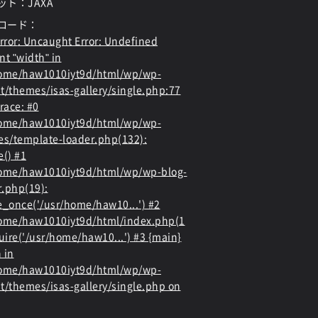
ット：JAXA
ロード：
rror
: Uncaught Error: Undefined
nt "width" in
home/haw1010iyt9d/html/wp/wp-
t/themes/isas-gallery/single.php:77
race: #0
home/haw1010iyt9d/html/wp/wp-
es/template-loader.php(132):
e() #1
ome/haw1010iyt9d/html/wp/wp-blog-
.php(19):
e_once('/usr/home/haw10...') #2
ome/haw1010iyt9d/html/index.php(1
quire('/usr/home/haw10...') #3 {main}
 in
home/haw1010iyt9d/html/wp/wp-
t/themes/isas-gallery/single.php
on