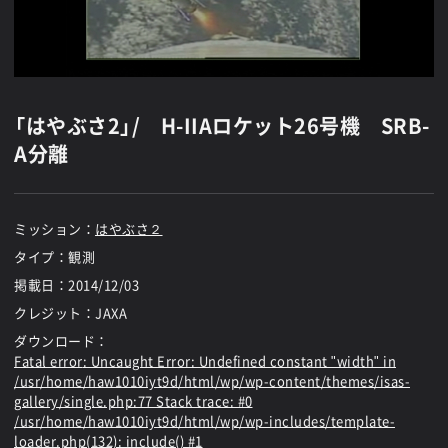
「はやぶさ2」/ H-IIAロケット26号機 SRB-
A分離
ミッション：
はやぶさ２
タイプ：観測
掲載日：
2014/12/03
クレジット：JAXA
ダウンロード：
Fatal error
: Uncaught Error: Undefined constant "width" in
/usr/home/haw1010iyt9d/html/wp/wp-content/themes/isas-
gallery/single.php:77 Stack trace: #0
/usr/home/haw1010iyt9d/html/wp/wp-includes/template-
loader.php(132): include() #1