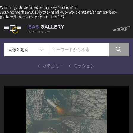
Warning
: Undefined array key "action" in
/usr/home/haw1010iyt9d/html/wp/wp-content/themes/isas-
gallery/functions.php
on line
157
ISASギャラリー
画像と動画
カテゴリー
ミッション