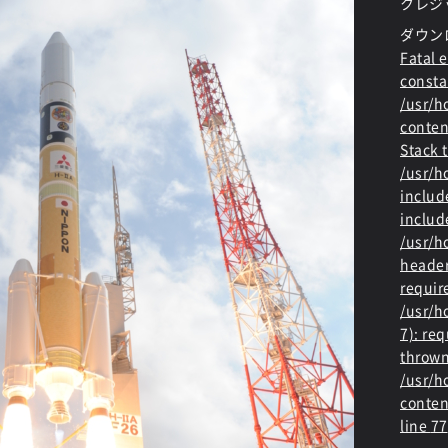
クレジ
ダウン
Fatal e
consta
/usr/
conten
Stack t
/usr/
includ
includ
/usr/h
header
requir
/usr/h
7): re
thrown
/usr/
conten
line
77