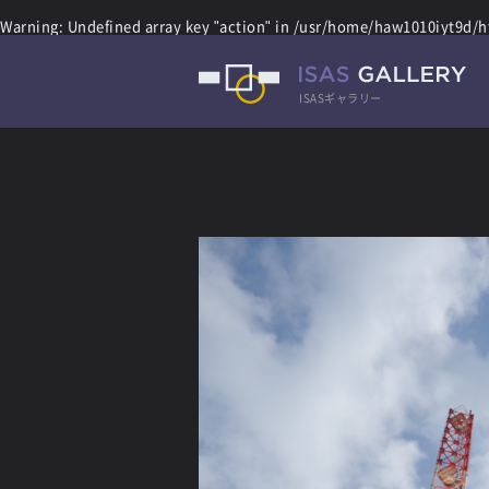
Warning
: Undefined array key "action" in
/usr/home/haw1010iyt9d/ht
ISASギャラリー