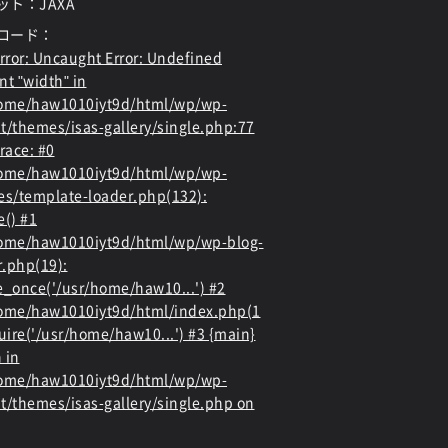
ット：JAXA
ロード：
rror
: Uncaught Error: Undefined
nt "width" in
home/haw1010iyt9d/html/wp/wp-
t/themes/isas-gallery/single.php:77
race: #0
home/haw1010iyt9d/html/wp/wp-
es/template-loader.php(132):
e() #1
ome/haw1010iyt9d/html/wp/wp-blog-
.php(19):
e_once('/usr/home/haw10...') #2
ome/haw1010iyt9d/html/index.php(1
quire('/usr/home/haw10...') #3 {main}
 in
home/haw1010iyt9d/html/wp/wp-
t/themes/isas-gallery/single.php
on