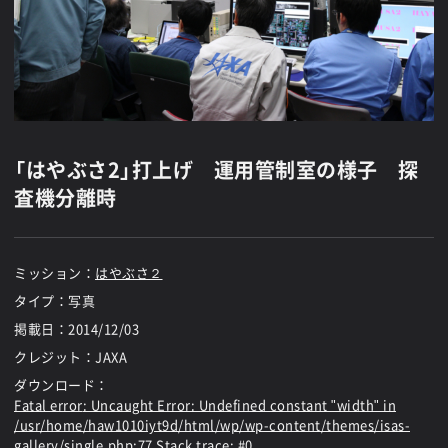
「はやぶさ2」打上げ 運用管制室の様子 探
査機分離時
ミッション：
はやぶさ２
タイプ：写真
掲載日：
2014/12/03
クレジット：JAXA
ダウンロード：
Fatal error
: Uncaught Error: Undefined constant "width" in
/usr/home/haw1010iyt9d/html/wp/wp-content/themes/isas-
gallery/single.php:77 Stack trace: #0