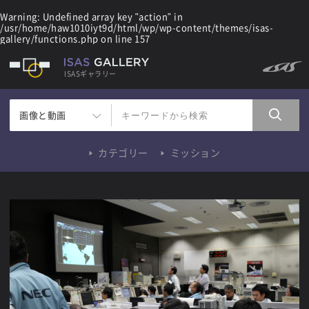
Warning
: Undefined array key "action" in
/usr/home/haw1010iyt9d/html/wp/wp-content/themes/isas-
gallery/functions.php
on line
157
ISASギャラリー
画像と動画
カテゴリー
ミッション