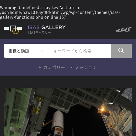
Warning
: Undefined array key "action" in
/usr/home/haw1010iyt9d/html/wp/wp-content/themes/isas-
gallery/functions.php
on line
157
ISASギャラリー
画像と動画
カテゴリー
ミッション