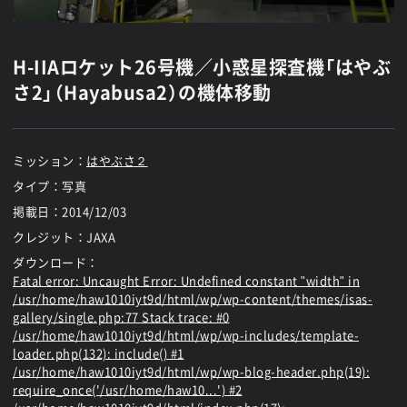
H-IIAロケット26号機／小惑星探査機「はやぶ
さ2」（Hayabusa2）の機体移動
ミッション：
はやぶさ２
タイプ：写真
掲載日：
2014/12/03
クレジット：JAXA
ダウンロード：
Fatal error
: Uncaught Error: Undefined constant "width" in
/usr/home/haw1010iyt9d/html/wp/wp-content/themes/isas-
gallery/single.php:77 Stack trace: #0
/usr/home/haw1010iyt9d/html/wp/wp-includes/template-
loader.php(132): include() #1
/usr/home/haw1010iyt9d/html/wp/wp-blog-header.php(19):
require_once('/usr/home/haw10...') #2