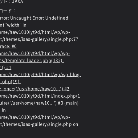
ット：JAXA
ロード：
rror
: Uncaught Error: Undefined
nt "width" in
home/haw1010iyt9d/html/wp/wp-
t/themes/isas-gallery/single.php:77
race: #0
home/haw1010iyt9d/html/wp/wp-
es/template-loader.php(132):
e() #1
ome/haw1010iyt9d/html/wp/wp-blog-
.php(19):
e_once('/usr/home/haw10...') #2
ome/haw1010iyt9d/html/index.php(1
quire('/usr/home/haw10...') #3 {main}
 in
home/haw1010iyt9d/html/wp/wp-
t/themes/isas-gallery/single.php
on