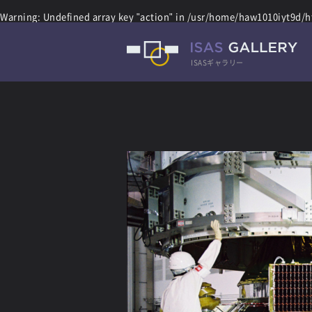
Warning
: Undefined array key "action" in
/usr/home/haw1010iyt9d/ht
ISASギャラリー