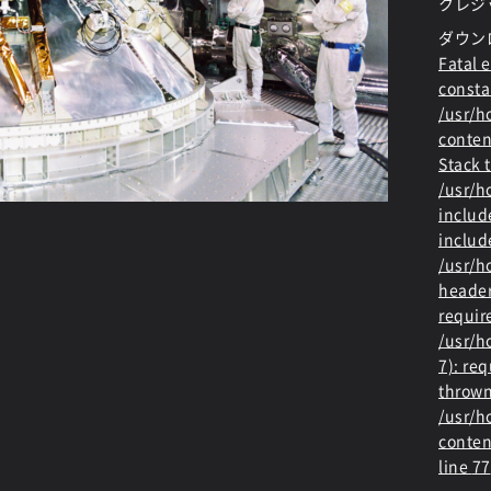
クレジ
ダウン
Fatal e
consta
/usr/
conten
Stack t
/usr/
includ
includ
/usr/h
header
requir
/usr/h
7): re
thrown
/usr/
conten
line
77