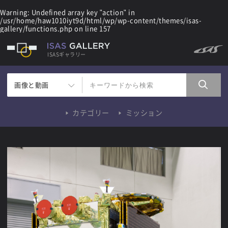
Warning
: Undefined array key "action" in
/usr/home/haw1010iyt9d/html/wp/wp-content/themes/isas-
gallery/functions.php
on line
157
ISASギャラリー
画像と動画
カテゴリー
ミッション