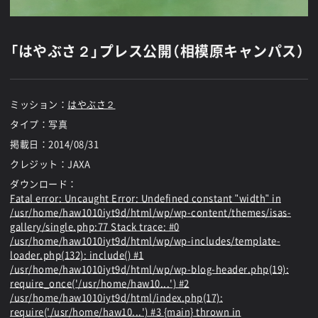
「はやぶさ２」プレス公開（相模原キャンパス）
ミッション：
はやぶさ２
タイプ：写真
掲載日：
2014/08/31
クレジット：JAXA
ダウンロード：
Fatal error
: Uncaught Error: Undefined constant "width" in
/usr/home/haw1010iyt9d/html/wp/wp-content/themes/isas-
gallery/single.php:77 Stack trace: #0
/usr/home/haw1010iyt9d/html/wp/wp-includes/template-
loader.php(132): include() #1
/usr/home/haw1010iyt9d/html/wp/wp-blog-header.php(19):
require_once('/usr/home/haw10...') #2
/usr/home/haw1010iyt9d/html/index.php(17):
require('/usr/home/haw10...') #3 {main} thrown in