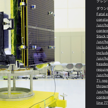
クレジ
ダウン
Fatal e
consta
/usr/
conten
Stack t
/usr/
includ
includ
/usr/h
header
requir
/usr/h
7): re
thrown
/usr/
conten
line
77