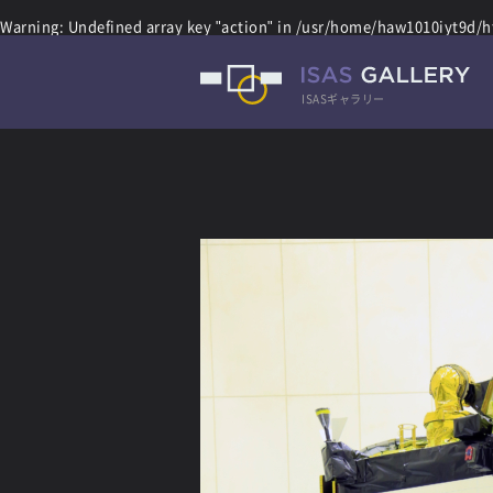
Warning
: Undefined array key "action" in
/usr/home/haw1010iyt9d/ht
ISASギャラリー