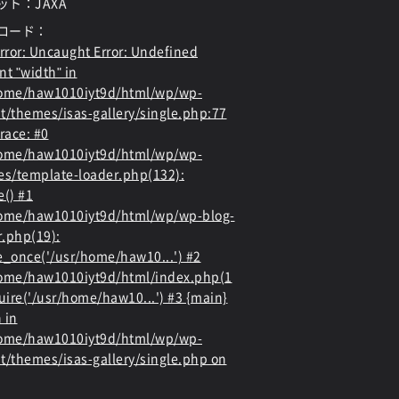
ット：JAXA
ロード：
rror
: Uncaught Error: Undefined
nt "width" in
home/haw1010iyt9d/html/wp/wp-
t/themes/isas-gallery/single.php:77
race: #0
home/haw1010iyt9d/html/wp/wp-
es/template-loader.php(132):
e() #1
ome/haw1010iyt9d/html/wp/wp-blog-
.php(19):
e_once('/usr/home/haw10...') #2
ome/haw1010iyt9d/html/index.php(1
quire('/usr/home/haw10...') #3 {main}
 in
home/haw1010iyt9d/html/wp/wp-
t/themes/isas-gallery/single.php
on