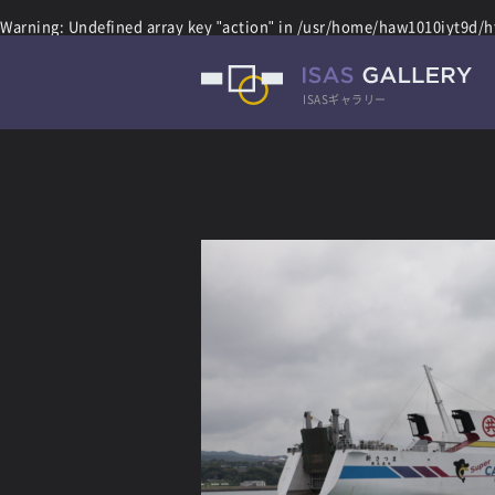
Warning
: Undefined array key "action" in
/usr/home/haw1010iyt9d/ht
ISASギャラリー