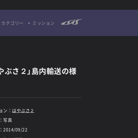
カテゴリー
ミッション
やぶさ２」島内輸送の様
ョン：
はやぶさ２
：写真
：
2014/09/22