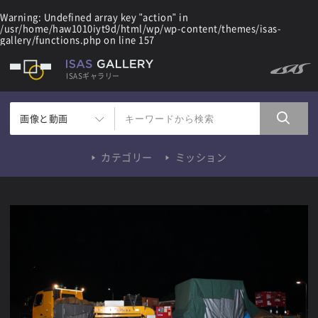
Warning
: Undefined array key "action" in
/usr/home/haw1010iyt9d/html/wp/wp-content/themes/isas-
gallery/functions.php
on line
157
ISASギャラリー
画像と動画
カテゴリー
ミッション