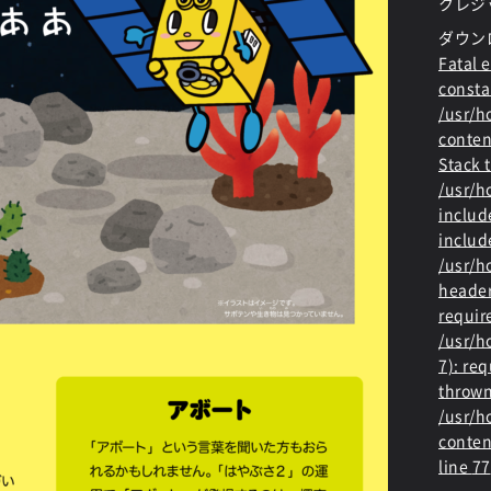
クレジッ
ダウン
Fatal e
consta
/usr/
conten
Stack t
/usr/
includ
includ
/usr/h
header
requir
/usr/h
7): re
thrown
/usr/
conten
line
77