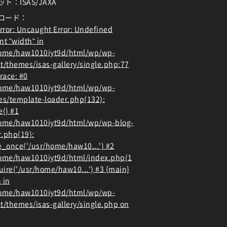
ト：ISAS/JAXA
ロード：
rror
: Uncaught Error: Undefined
nt "width" in
home/haw1010iyt9d/html/wp/wp-
t/themes/isas-gallery/single.php:77
race: #0
home/haw1010iyt9d/html/wp/wp-
es/template-loader.php(132):
e() #1
ome/haw1010iyt9d/html/wp/wp-blog-
.php(19):
e_once('/usr/home/haw10...') #2
ome/haw1010iyt9d/html/index.php(1
quire('/usr/home/haw10...') #3 {main}
 in
home/haw1010iyt9d/html/wp/wp-
t/themes/isas-gallery/single.php
on