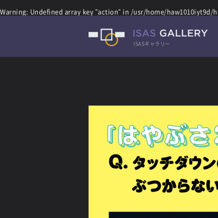
Warning
: Undefined array key "action" in
/usr/home/haw1010iyt9d/ht
ISASギャラリー