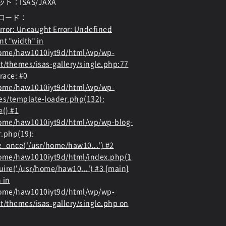
ト：ISAS/JAXA
ロード：
rror
: Uncaught Error: Undefined
nt "width" in
home/haw1010iyt9d/html/wp/wp-
t/themes/isas-gallery/single.php:77
race: #0
home/haw1010iyt9d/html/wp/wp-
es/template-loader.php(132):
e() #1
ome/haw1010iyt9d/html/wp/wp-blog-
.php(19):
e_once('/usr/home/haw10...') #2
ome/haw1010iyt9d/html/index.php(1
quire('/usr/home/haw10...') #3 {main}
 in
home/haw1010iyt9d/html/wp/wp-
t/themes/isas-gallery/single.php
on