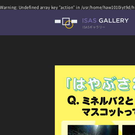
Warning
: Undefined array key "action" in
/usr/home/haw1010iyt9d/ht
ISASギャラリー