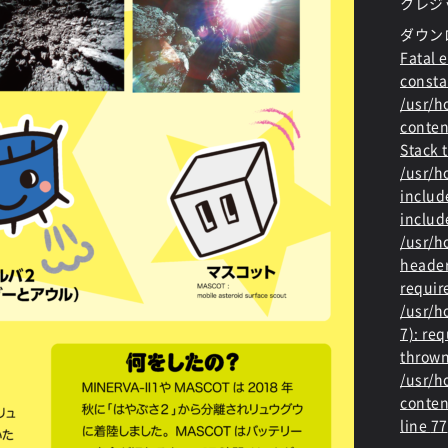
クレジッ
ダウン
Fatal e
consta
/usr/
conten
Stack t
/usr/
includ
includ
/usr/h
header
requir
/usr/h
7): re
thrown
/usr/
conten
line
77