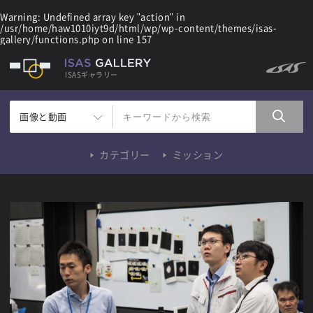
Warning
: Undefined array key "action" in
/usr/home/haw1010iyt9d/html/wp/wp-content/themes/isas-
gallery/functions.php
on line
157
ISASギャラリー
画像と動画
カテゴリー
ミッション