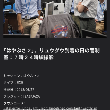
「はやぶさ２」、リュウグウ到着の日の管制
室：７時２４時頃撮影
ミッション：
はやぶさ２
タイプ：写真
掲載日：
2018/06/27
クレジット：ISAS/JAXA
ダウンロード：
Fatal error
: Uncaught Error: Undefined constant "width" in