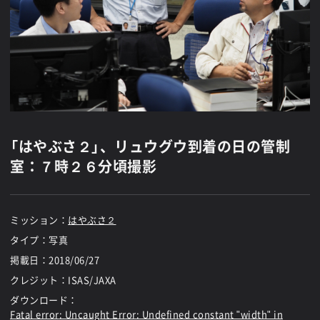
「はやぶさ２」、リュウグウ到着の日の管制
室：７時２６分頃撮影
ミッション：
はやぶさ２
タイプ：写真
掲載日：
2018/06/27
クレジット：ISAS/JAXA
ダウンロード：
Fatal error
: Uncaught Error: Undefined constant "width" in