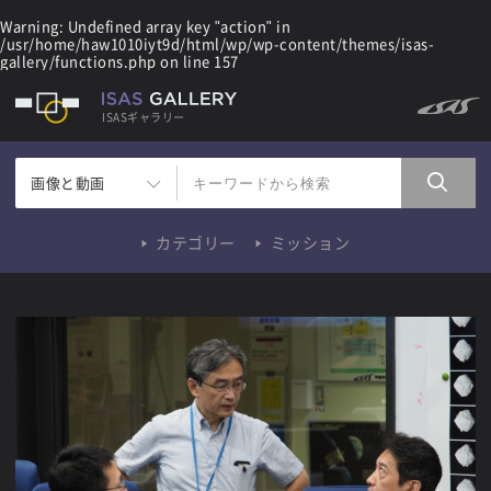
Warning
: Undefined array key "action" in
/usr/home/haw1010iyt9d/html/wp/wp-content/themes/isas-
gallery/functions.php
on line
157
ISASギャラリー
画像と動画
カテゴリー
ミッション