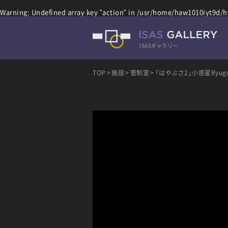
Warning
: Undefined array key "action" in
/usr/home/haw1010iyt9d/ht
ISASギャラリー
TOP
施設
管制室
「はやぶさ2」小惑星Ryugu