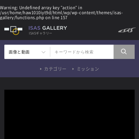
Warning
: Undefined array key "action" in
/usr/home/haw1010iyt9d/html/wp/wp-content/themes/isas-
gallery/functions.php
on line
157
ISASギャラリー
画像と動画
カテゴリー
ミッション