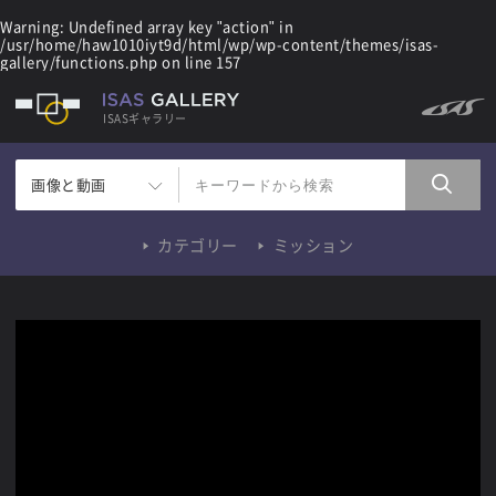
Warning
: Undefined array key "action" in
/usr/home/haw1010iyt9d/html/wp/wp-content/themes/isas-
gallery/functions.php
on line
157
ISASギャラリー
画像と動画
カテゴリー
ミッション