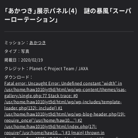
「あかつき」展示パネル(4) 謎の暴風「スーパ
ーローテーション」
ミッション：
あかつき
タイプ：写真
掲載日：
2020/02/19
クレジット：Planet-C Project Team / JAXA
ダウンロード：
Fatal error
: Uncaught Error: Undefined constant "width" in
/usr/home/haw1010iyt9d/html/wp/wp-content/themes/isas-
gallery/single.php:77 Stack trace: #0
/usr/home/haw1010iyt9d/html/wp/wp-includes/template-
loader.php(132): include() #1
/usr/home/haw1010iyt9d/html/wp/wp-blog-header.php(19):
require_once('/usr/home/haw10...') #2
/usr/home/haw1010iyt9d/html/index.php(17):
require('/usr/home/haw10...') #3 {main} thrown in