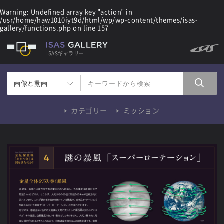
Warning
: Undefined array key "action" in
/usr/home/haw1010iyt9d/html/wp/wp-content/themes/isas-
gallery/functions.php
on line
157
ISASギャラリー
画像と動画
カテゴリー
ミッション